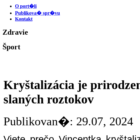
O port�li
Publikova� spr�vu
Kontakt
Zdravie
Šport
Kryštalizácia je prirodze
slaných roztokov
Publikovan�: 29.07, 20
Viete prečo Vincentka kryštali