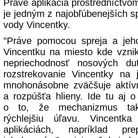
Práve aplikácia prostredníctvo
je jedným z najobľúbenejších s
vody Vincentky.
"Práve pomocou spreja a jeho
Vincentku na miesto kde vznik
nepriechodnosť nosových du
rozstrekovanie Vincentky na 
mnohonásobne zväčšuje aktívn
a rozpúšťa hlieny. Ide tu aj o
o to, že mechanizmus tak
rýchlejšiu úľavu. Vincentk
aplikáciách, napríklad pr