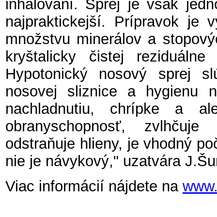
inhalovaní. Sprej je však jedn
najpraktickejší. Prípravok j
množstvu minerálov a stopový
kryštalicky čistej reziduáln
Hypotonický nosový sprej sl
nosovej sliznice a hygienu n
nachladnutiu, chrípke a ale
obranyschopnosť, zvlhčuje
odstraňuje hlieny, je vhodný po
nie je návykový," uzatvára J.Š
Viac informácií nájdete na
www.