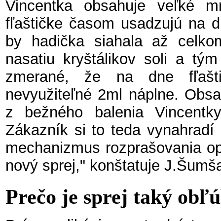
Vincentka obsahuje veľké m
fľaštičke časom usadzujú na d
by hadička siahala až celk
nasatiu kryštálikov soli a tý
zmerané, že na dne fľašti
nevyužiteľné 2ml náplne. Obsah
z bežného balenia Vincentk
Zákazník si to teda vynahradí 
mechanizmus rozprašovania opo
nový sprej," konštatuje J.Šumša
Prečo je sprej taký obľ