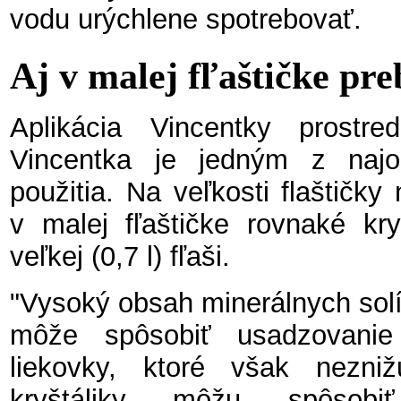
vodu urýchlene spotrebovať.
Aj v malej fľaštičke pre
Aplikácia Vincentky prostr
Vincentka je jedným z najo
použitia. Na veľkosti flaštičky
v malej fľaštičke rovnaké kr
veľkej (0,7 l) fľaši.
"Vysoký obsah minerálnych solí
môže spôsobiť usadzovanie
liekovky, ktoré však nezniž
kryštáliky môžu spôsobi