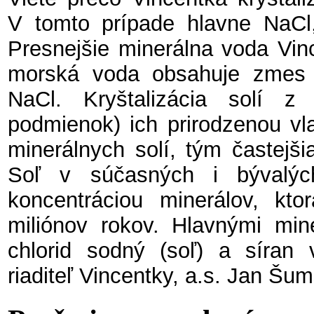
V tomto prípade hlavne NaCl
Presnejšie minerálna voda Vi
morská voda obsahuje zmes 
NaCl. Kryštalizácia solí z
podmienok) ich prirodzenou vl
minerálnych solí, tým častejšia
Soľ v súčasných i bývalýc
koncentráciou minerálov, kto
miliónov rokov. Hlavnými mine
chlorid sodný (soľ) a síran 
riaditeľ Vincentky, a.s. Jan Šum