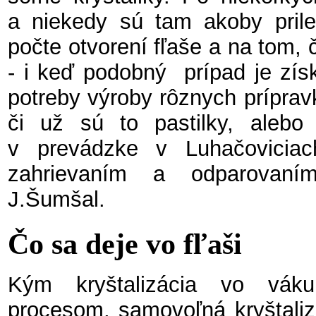
a niekedy sú tam akoby prile
počte otvorení fľaše a na tom, č
- i keď podobný prípad je získ
potreby výroby rôznych príprav
či už sú to pastilky, aleb
v prevádzke v Luhačoviciac
zahrievaním a odparovaní
J.Šumšal.
Čo sa deje vo fľaši
Kým kryštalizácia vo vák
procesom, samovoľná kryštalizá