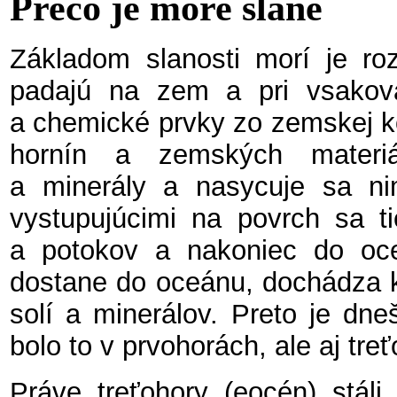
Prečo je more slané
Základom slanosti morí je ro
padajú na zem a pri vsakov
a chemické prvky zo zemskej k
hornín a zemských materiá
a minerály a nasycuje sa n
vystupujúcimi na povrch sa ti
a potokov a nakoniec do oc
dostane do oceánu, dochádza 
solí a minerálov. Preto je dn
bolo to v prvohorách, ale aj tre
Práve treťohory (eocén) stáli