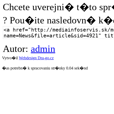
Chcete uverejni� t�to sp
? Pou�ite nasledovn� k�
Autor:
admin
Vytvo�il
Webdesign Dra-go.cz
�as potrebn� k spracovaniu str�nky 0.04 sek�nd