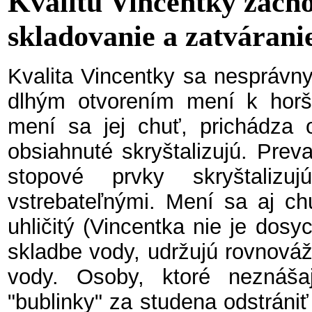
Kvalitu Vincentky zach
skladovanie a zatváran
Kvalita Vincentky sa nesprávn
dlhým otvorením mení k hor
mení sa jej chuť, prichádza o
obsiahnuté skryštalizujú. Prev
stopové prvky skryštaliz
vstrebateľnými. Mení sa aj chu
uhličitý (Vincentka nie je dos
skladbe vody, udržujú rovnováž
vody. Osoby, ktoré neznášaj
"bublinky" za studena odstráni