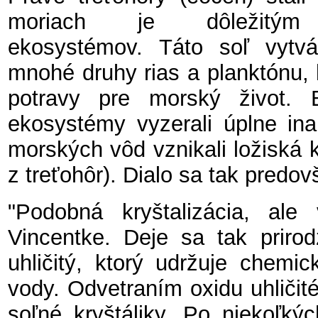
moriach je dôležitým
ekosystémov. Táto soľ vytv
mnohé druhy rias a planktónu,
potravy pre morský život. 
ekosystémy vyzerali úplne ina
morských vôd vznikali ložiská k
z treťohôr). Dialo sa tak pred
"Podobná kryštalizácia, al
Vincentke. Deje sa tak priro
uhličitý, ktorý udržuje chemic
vody. Odvetraním oxidu uhličit
soľné kryštáliky. Po niekoľk