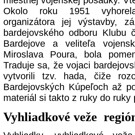
miestnej vojenskej posádky. Vt
Okolo roku 1951 vyhorel
organizátora jej výstavby, z
bardejovského odboru Klubu č
Bardejove a veliteľa vojens
Miroslava Poura, bola pome
Traduje sa, že vojaci bardejov
vytvorili tzv. hada, čiže roz
Bardejovských Kúpeľoch až po
materiál si takto z ruky do ruky
Vyhliadkové veže regió