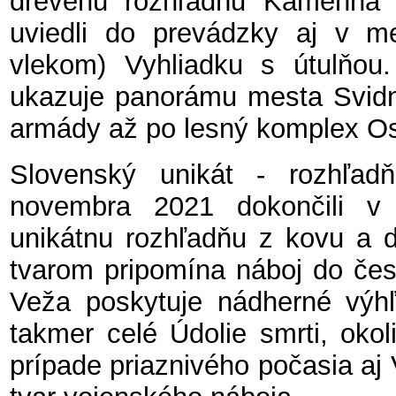
drevenú rozhľadňu Kamenná 
uviedli do prevádzky aj v m
vlekom) Vyhliadku s útulňou
ukazuje panorámu mesta Svidn
armády až po lesný komplex Os
Slovenský unikát - rozhľad
novembra 2021 dokončili v 
unikátnu rozhľadňu z kovu a 
tvarom pripomína náboj do čes
Veža poskytuje nádherné výhľ
takmer celé Údolie smrti, okol
prípade priaznivého počasia aj