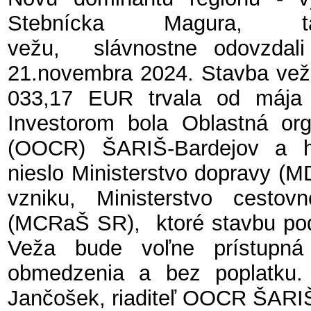
Stebnícka Magura, ta
vežu, slávnostne odovzdali
21.novembra 2024. Stavba vež
033,17 EUR trvala od mája
Investorom bola Oblastná org
(OOCR) ŠARIŠ-Bardejov a hl
nieslo Ministerstvo dopravy (M
vzniku, Ministerstvo cest
(MCRaŠ SR), ktoré stavbu pod
Veža bude voľne prístupná
obmedzenia a bez poplatku.
Jančošek, riaditeľ OOCR ŠARIŠ