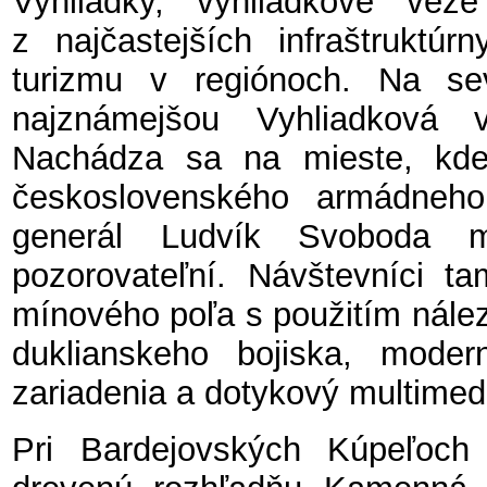
Vyhliadky, vyhliadkové ve
z najčastejších infraštruktúr
turizmu v regiónoch. Na se
najznámejšou Vyhliadková
Nachádza sa na mieste, kde 
československého armádneh
generál Ludvík Svoboda m
pozorovateľní. Návštevníci t
mínového poľa s použitím nále
duklianskeho bojiska, moder
zariadenia a dotykový multimed
Pri Bardejovských Kúpeľoch