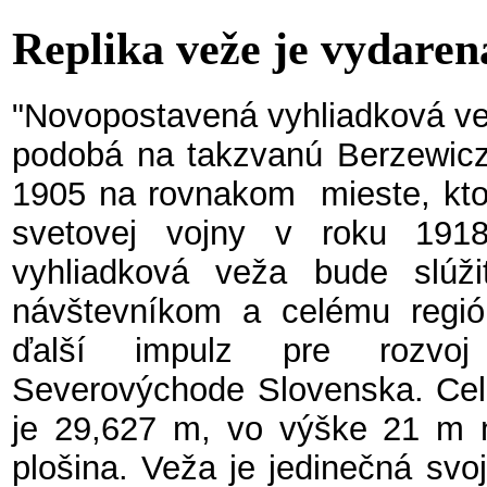
Replika veže je vydaren
"Novopostavená vyhliadková ve
podobá na takzvanú Berzewicz
1905 na rovnakom mieste, ktor
svetovej vojny v roku 191
vyhliadková veža bude slúž
návštevníkom a celému región
ďalší impulz pre rozvo
Severovýchode Slovenska. Cel
je 29,627 m, vo výške 21 m n
plošina. Veža je jedinečná sv