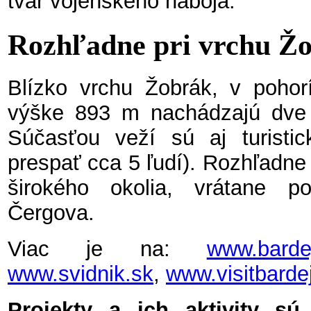
tvar vojenského náboja.
Rozhľadne pri vrchu Ž
Blízko vrchu Žobrák, v pohor
výške 893 m nachádzajú dve 
Súčasťou veží sú aj turisti
prespať cca 5 ľudí). Rozhľadne
širokého okolia, vrátane 
Čergova.
Viac je na:
www.barde
www.svidnik.sk
,
www.visitbarde
Projekty a ich aktivity sú