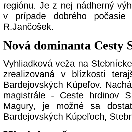
regiónu. Je z nej nádherný vý
v prípade dobrého počasie vi
R.Jančošek.
Nová dominanta Cesty 
Vyhliadková veža na Stebníckej
zrealizovaná v blízkosti teraj
Bardejovských Kúpeľov. Nachádz
magistrále - Ceste hrdinov 
Magury, je možné sa dostať
Bardejovských Kúpeľoch, Stebn