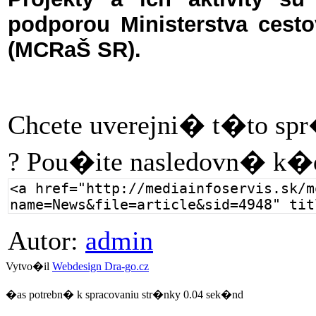
podporou Ministerstva cest
(MCRaŠ SR).
Chcete uverejni� t�to sp
? Pou�ite nasledovn� k�
Autor:
admin
Vytvo�il
Webdesign Dra-go.cz
�as potrebn� k spracovaniu str�nky 0.04 sek�nd