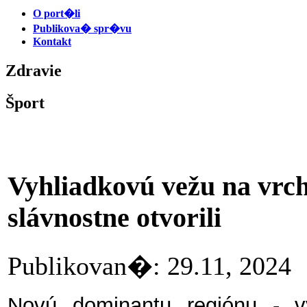
O port�li
Publikova� spr�vu
Kontakt
Zdravie
Šport
Vyhliadkovú vežu na vrc
slávnostne otvorili
Publikovan�: 29.11, 20
Novú dominantu regiónu - v