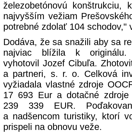
železobetónovú konštrukciu, 
najvyšším vežiam Prešovského 
potrebné zdolať 104 schodov," 
Dodáva, že sa snažili aby sa r
najviac blížila k originálu
vyhotovil Jozef Cibuľa. Zhoto
a partneri, s. r. o. Celková i
vyžiadala vlastné zdroje OOC
17 693 Eur a dotačné zdro
239 339 EUR. Poďakovanie
a nadšencom turistiky, ktorí v
prispeli na obnovu veže.