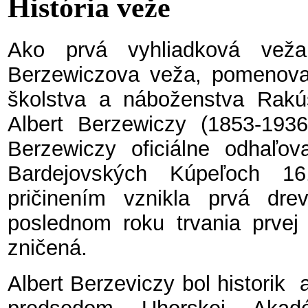
História veže
Ako prvá vyhliadková vež
Berzewiczova veža, pomenovan
školstva a náboženstva Rakú
Albert Berzewiczy (1853-1936,
Berzewiczy oficiálne odhaľov
Bardejovských Kúpeľoch 1
pričinením vznikla prvá dr
poslednom roku trvania prvej 
zničená.
Albert Berzeviczy bol historik a