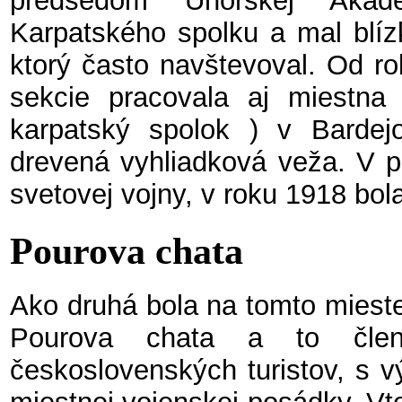
predsedom Uhorskej Akad
Karpatského spolku a mal blíz
ktorý často navštevoval. Od r
sekcie pracovala aj miestna
karpatský spolok ) v Bardejo
drevená vyhliadková veža. V p
svetovej vojny, v roku 1918 bol
Pourova chata
Ako druhá bola na tomto mieste
Pourova chata a to člen
československých turistov, s 