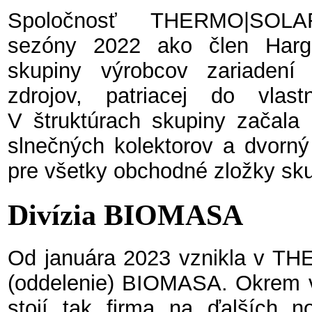
Spoločnosť THERMO|SOLAR Ž
sezóny 2022 ako člen Harga
skupiny výrobcov zariadení 
zdrojov, patriacej do vlast
V štruktúrach skupiny začala 
slnečných kolektorov a dvorný 
pre všetky obchodné zložky sku
Divízia BIOMASA
Od januára 2023 vznikla v T
(oddelenie) BIOMASA. Okrem v
stojí tak firma na ďalších 