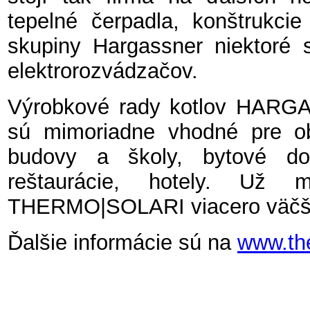
tepelné čerpadla, konštrukci
skupiny Hargassner niektoré s
elektrorozvádzačov.
Výrobkové rady kotlov HARG
sú mimoriadne vhodné pre ob
budovy a školy, bytové do
reštaurácie, hotely. Už m
THERMO|SOLARI viacero väčš
Ďalšie informácie sú na
www.th