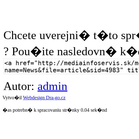
Chcete uverejni� t�to sp
? Pou�ite nasledovn� k�
Autor:
admin
Vytvo�il
Webdesign Dra-go.cz
�as potrebn� k spracovaniu str�nky 0.04 sek�nd