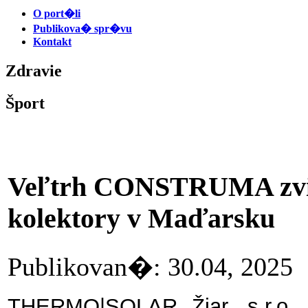
O port�li
Publikova� spr�vu
Kontakt
Zdravie
Šport
Veľtrh CONSTRUMA zvidi
kolektory v Maďarsku
Publikovan�: 30.04, 20
THERMO|SOLAR Žiar, s.r.o.,