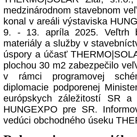
medzinárodnom stavebnom ve
konal v areáli výstaviska HUN
9. - 13. apríla 2025. Veľtrh
materiály a služby v stavebníct
úspory a účasť THERMO|SOLAR
plochou 30 m2 zabezpečilo veľ
v rámci programovej sché
diplomacie podporenej Ministe
európskych záležitostí SR a
HUNGEXPO pre SR. Informov
vedúci obchodného úseku T