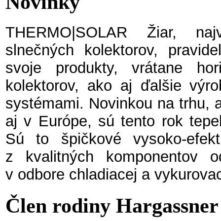
Novinky
THERMO|SOLAR Žiar, najv
slnečných kolektorov, pravide
svoje produkty, vrátane hori
kolektorov, ako aj ďalšie výr
systémami. Novinkou na trhu, a
aj v Európe, sú tento rok tepe
Sú to špičkové vysoko-efekt
z kvalitných komponentov 
v odbore chladiacej a vykurovac
Člen rodiny Hargassner