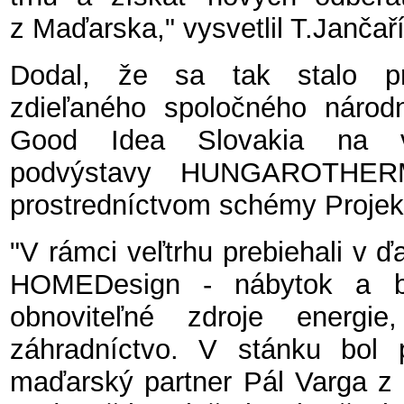
z Maďarska," vysvetlil T.Jančaří
Dodal, že sa tak stalo pro
zdieľaného spoločného národ
Good Idea Slovakia na
podvýstavy HUNGAROTHERM
prostredníctvom schémy Projek
"V rámci veľtrhu prebiehali v ď
HOMEDesign - nábytok a b
obnoviteľné zdroje ener
záhradníctvo. V stánku bol 
maďarský partner Pál Varga z f