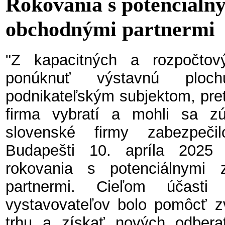
Rokovania s potenciáln
obchodnými partnermi
"Z kapacitných a rozpočto
ponúknuť výstavnú plo
podnikateľským subjektom, pret
firma vybratí a mohli sa zúč
slovenské firmy zabezpeč
Budapešti 10. apríla 2025
rokovania s potenciálnymi
partnermi. Cieľom účasti
vystavovateľov bolo pomôcť z
trhu a získať nových odberat