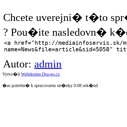
Chcete uverejni� t�to sp
? Pou�ite nasledovn� k�
Autor:
admin
Vytvo�il
Webdesign Dra-go.cz
�as potrebn� k spracovaniu str�nky 0.08 sek�nd