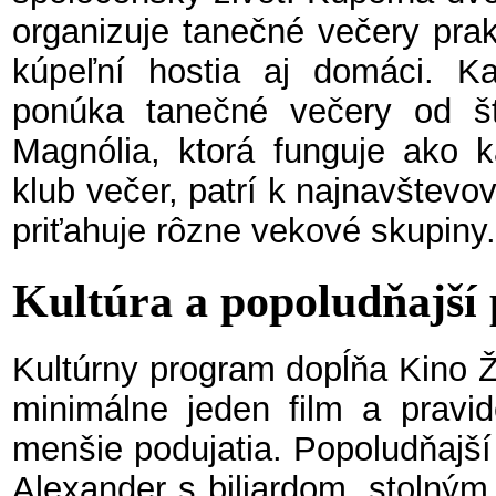
organizuje tanečné večery prak
kúpeľní hostia aj domáci. Ka
ponúka tanečné večery od št
Magnólia, ktorá funguje ako 
klub večer, patrí k najnavštevo
priťahuje rôzne vekové skupiny.
Kultúra a popoludňajší
Kultúrny program dopĺňa Kino Ž
minimálne jeden film a pravid
menšie podujatia. Popoludňajš
Alexander s biliardom, stolný