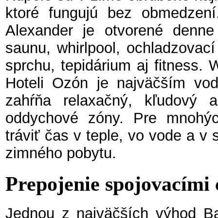
ktoré fungujú bez obmedzení
Alexander je otvorené denn
saunu, whirlpool, ochladzovac
sprchu, tepidárium aj fitness.
Hoteli Ozón je najväčším vod
zahŕňa relaxačný, kľudový 
oddychové zóny. Pre mnohýc
tráviť čas v teple, vo vode a 
zimného pobytu.
Prepojenie spojovacími
Jednou z najväčších výhod Ba