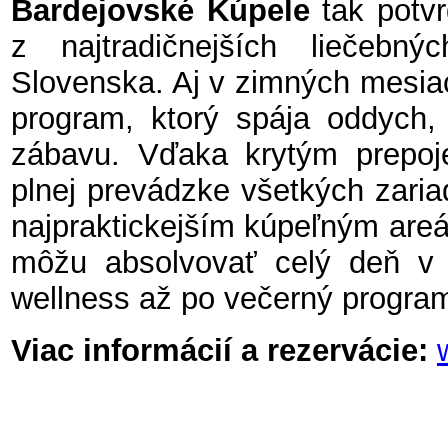
Bardejovské Kúpele
tak potvr
z najtradičnejších liečebn
Slovenska. A
j v zimných mesia
program, ktorý spája oddych, l
zábavu. Vďaka krytým prepo
plnej prevádzke všetkých zariad
najpraktickejším kúpeľným areá
môžu absolvovať celý deň v i
wellness až po večerný program
Viac informácií a rezervácie: