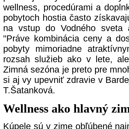
wellness, procedúrami a doplnk
pobytoch hostia často získavaj
na vstup do Vodného sveta 
"Práve kombinácia ceny a dost
pobyty mimoriadne atraktívny
rozsah služieb ako v lete, al
Zimná sezóna je preto pre mnoh
si aj vy upevniť zdravie v Bar
T.Šatanková.
Wellness ako hlavný zi
Kúpele sú v zime obľúbené naj