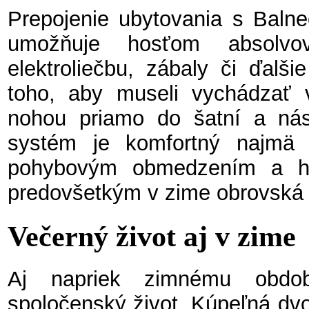
Prepojenie ubytovania s Baln
umožňuje hosťom absolvov
elektroliečbu, zábaly či ďalš
toho, aby museli vychádzať 
nohou priamo do šatní a nás
systém je komfortný najmä 
pohybovým obmedzením a ho
predovšetkým v zime obrovská
Večerný život aj v zime
Aj napriek zimnému obdo
spoločenský život. Kúpeľná dv