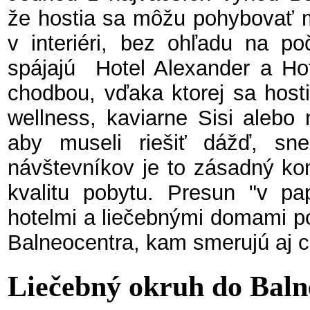
že hostia sa môžu pohybovať m
v interiéri, bez ohľadu na po
spájajú Hotel Alexander a Ho
chodbou, vďaka ktorej sa host
wellness, kaviarne Sisi alebo
aby museli riešiť dážď, s
návštevníkov je to zásadný kom
kvalitu pobytu. Presun "v pa
hotelmi a liečebnými domami po
Balneocentra, kam smerujú aj c
Liečebný okruh do Baln