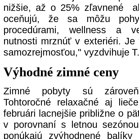
nižšie, až o 25% zľavnené
a
oceňujú, že sa môžu pohy
procedúrami, wellness a 
nutnosti mrznúť v exteriéri. Je 
samozrejmosťou," vyzdvihuje T
Výhodné zimné ceny
Zimné pobyty sú zároveň 
Tohtoročné relaxačné aj lieč
februári lacnejšie približne o 
v porovnaní s letnou sezónou
ponúkajú zvýhodnené balíky