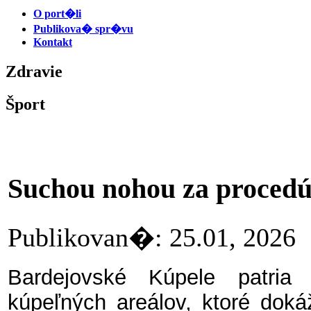
O port�li
Publikova� spr�vu
Kontakt
Zdravie
Šport
Suchou nohou za procedú
Publikovan�: 25.01, 20
Bardejovské Kúpele patria
kúpeľných areálov, ktoré dok