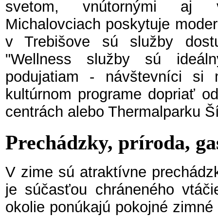
svetom, vnútornými aj 
Michalovciach poskytuje moder
v Trebišove sú služby dost
"Wellness služby sú ideá
podujatiam - návštevníci s
kultúrnom programe dopriať od
centrách alebo Thermalparku Ší
Prechádzky, príroda, g
V zime sú atraktívne prechádzky
je súčasťou chráneného vtáči
okolie ponúkajú pokojné zimné 