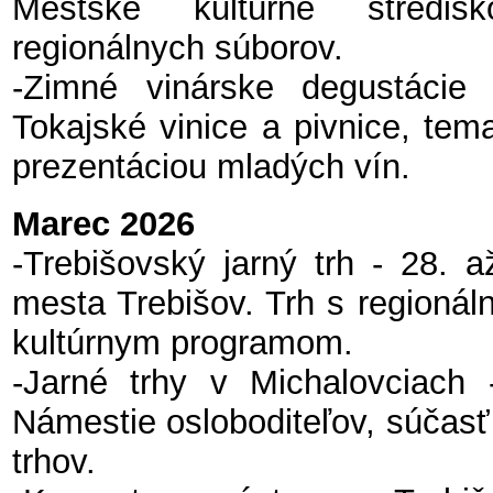
Mestské kultúrne stredis
regionálnych súborov.
-Zimné vinárske degustácie
Tokajské vinice a pivnice, tem
prezentáciou mladých vín.
Marec 2026
-Trebišovský jarný trh - 28. 
mesta Trebišov. Trh s regionál
kultúrnym programom.
-Jarné trhy v Michalovciach
Námestie osloboditeľov, súčasť
trhov.