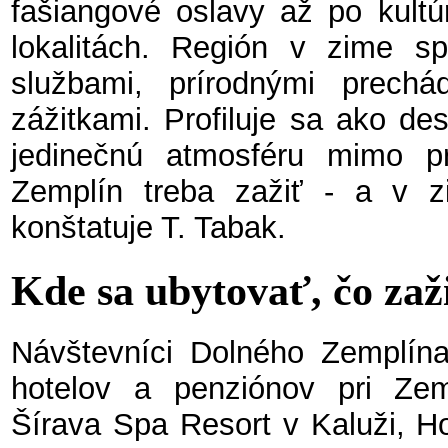
fašiangové oslavy až po kultúr
lokalitách. Región v zime sp
službami, prírodnými prech
zážitkami. Profiluje sa ako des
jedinečnú atmosféru mimo pr
Zemplín treba zažiť - a v zi
konštatuje T. Tabak.
Kde sa ubytovať, čo zaž
Návštevníci Dolného Zemplín
hotelov a penziónov pri Zem
Šírava Spa Resort v Kaluži, H