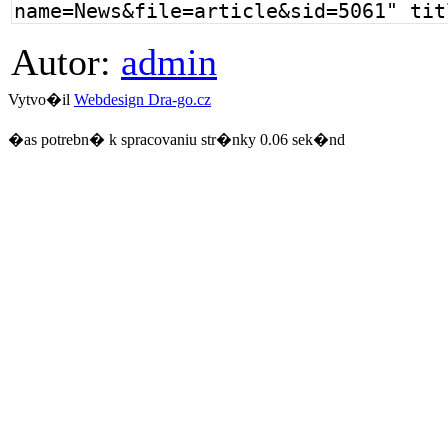
Autor:
admin
Vytvo�il
Webdesign Dra-go.cz
�as potrebn� k spracovaniu str�nky 0.06 sek�nd