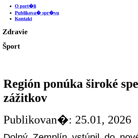
O port�li
Publikova� spr�vu
Kontakt
Zdravie
Šport
Región ponúka široké sp
zážitkov
Publikovan�: 25.01, 20
Dolný Zemplín vstúpil do nov