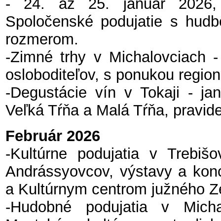
- 24. až 25. január 2026, 
Spoločenské podujatie s hudb
rozmerom.
-Zimné trhy v Michalovciach 
osloboditeľov, s ponukou regio
-Degustácie vín v Tokaji - ja
Veľká Tŕňa a Malá Tŕňa, pravid
Február 2026
-Kultúrne podujatia v Trebišo
Andrássyovcov, výstavy a kon
a Kultúrnym centrom južného Z
-Hudobné podujatia v Micha