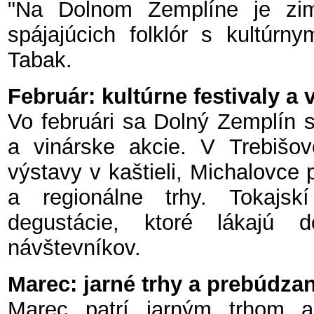
"Na Dolnom Zemplíne je zim
spájajúcich folklór s kultúrny
Tabak.
Február: kultúrne festivaly a 
Vo februári sa Dolný Zemplín sú
a vinárske akcie. V Trebišov
výstavy v kaštieli, Michalovce 
a regionálne trhy. Tokajsk
degustácie, ktoré lákajú 
návštevníkov.
Marec: jarné trhy a prebúdzan
Marec patrí jarným trhom a