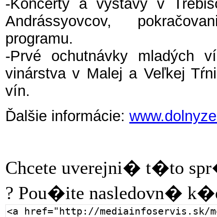
-Koncerty a výstavy v Trebiš
Andrássyovcov, pokračova
programu.
-Prvé ochutnávky mladých v
vinárstva v Malej a Veľkej Tŕn
vín.
Ďalšie informácie:
www.dolnyze
Chcete uverejni� t�to sp
? Pou�ite nasledovn� k�