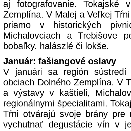
aj fotografovanie. Tokajské
Zemplína. V Malej a Veľkej Tŕn
priamo v historických pivn
Michalovciach a Trebišove po
bobaľky, halászlé či lokše.
Január: fašiangové oslavy
V januári sa región sústredí
obciach Dolného Zemplína. V T
a výstavy v kaštieli, Michalo
regionálnymi špecialitami. Toka
Tŕni otvárajú svoje brány pre 
vychutnať degustácie vín v je