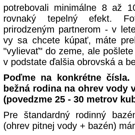
potrebovali minimálne 8 až 10
rovnaký tepelný efekt. F
prirodzeným partnerom - v lete
vy sa chcete kúpať, máte preb
"vylievať" do zeme, ale pošlete
v podstate ďalšia obrovská a be
Poďme na konkrétne čísla. 
bežná rodina na ohrev vody 
(povedzme 25 - 30 metrov ku
Pre štandardný rodinný bazé
(ohrev pitnej vody + bazén) m