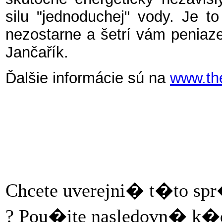
silu "jednoduchej" vody. Je to
nezostarne a šetrí vám peniaze
Jančařík.
Ďalšie informácie sú na
www.th
Chcete uverejni� t�to sp
? Pou�ite nasledovn� k�