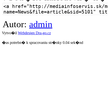
Autor:
admin
Vytvo�il
Webdesign Dra-go.cz
�as potrebn� k spracovaniu str�nky 0.04 sek�nd