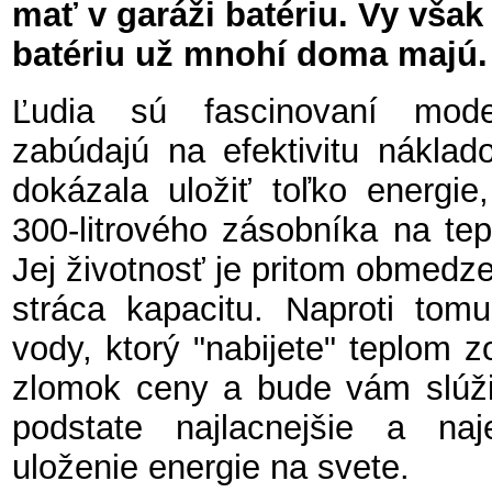
mať v garáži batériu. Vy však 
batériu už mnohí doma majú.
Ľudia sú fascinovaní mode
zabúdajú na efektivitu náklado
dokázala uložiť toľko energie
300-litrového zásobníka na tepl
Jej životnosť je pritom obmedz
stráca kapacitu. Naproti tom
vody, ktorý "nabijete" teplom z
zlomok ceny a bude vám slúžiť
podstate najlacnejšie a na
uloženie energie na svete.