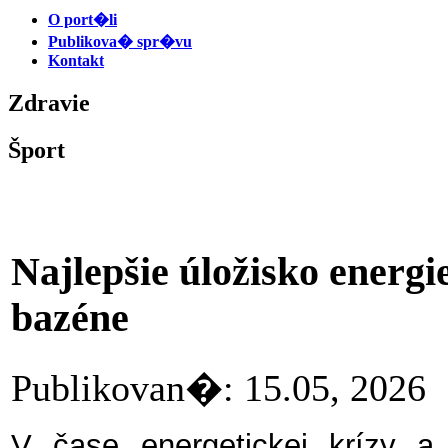
O port�li
Publikova� spr�vu
Kontakt
Zdravie
Šport
Najlepšie úložisko energi
bazéne
Publikovan�: 15.05, 20
V čase energetickej krízy a