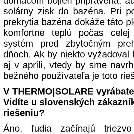
domácom bojleri pripravená, a
solárny zisk do bazéna. Pri po
prekrytia bazéna dokáže táto p
komfortne teplú počas cele
systém pred zbytočným preh
dňoch. Ak by niekto vyžadoval 
aj v apríli, vtedy by sme navrh
bežného používateľa je toto rie
V THERMO|SOLARE vyrábate k
Vidíte u slovenských zákazní
riešeniu?
Áno, ľudia začínajú triezv