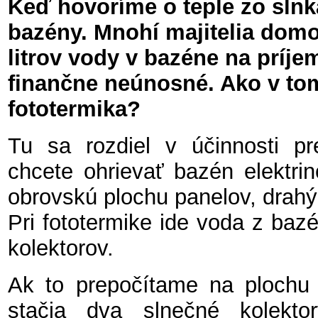
Keď hovoríme o teple zo sln
bazény. Mnohí majitelia domov
litrov vody v bazéne na príj
finančne neúnosné. Ako v tom
fototermika?
Tu sa rozdiel v účinnosti pre
chcete ohrievať bazén elektrino
obrovskú plochu panelov, drahý 
Pri fototermike ide voda z ba
kolektorov.
Ak to prepočítame na plochu 
stačia dva slnečné kolektor