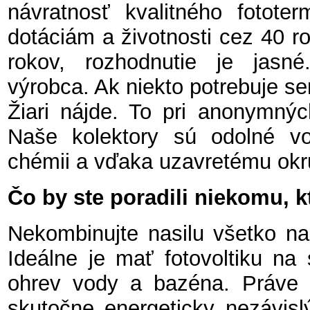
návratnosť kvalitného fotote
dotáciám a životnosti cez 40 r
rokov, rozhodnutie je jas
výrobca. Ak niekto potrebuje ser
Žiari nájde. To pri anonymnýc
Naše kolektory sú odolné voč
chémii a vďaka uzavretému okr
Čo by ste poradili niekomu, 
Nekombinujte nasilu všetko nar
Ideálne je mať fotovoltiku na 
ohrev vody a bazéna. Práve 
skutočne energeticky nezávisl