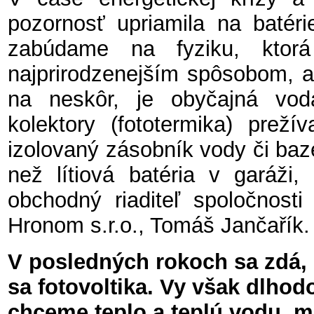
pozornosť upriamila na batéri
zabúdame na fyziku, ktorá
najprirodzenejším spôsobom, ak
na neskôr, je obyčajná vo
kolektory (fototermika) preží
izolovaný zásobník vody či bazé
než lítiová batéria v garáži,
obchodný riaditeľ spoločno
Hronom s.r.o., Tomáš Jančařík.
V posledných rokoch sa zdá, 
sa fotovoltika. Vy však dlhod
chceme teplo a teplú vodu, m