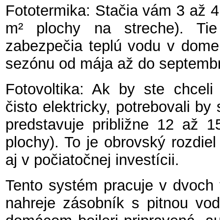
Fototermika: Stačia vám 3 až 4 
m² plochy na streche). Ti
zabezpečia teplú vodu v dome 
sezónu od mája až do septemb
Fotovoltika: Ak by ste chceli
čisto elektricky, potrebovali b
predstavuje približne 12 až 
plochy). To je obrovský rozdie
aj v počiatočnej investícii.
Tento systém pracuje v dvoch f
nahreje zásobník s pitnou vo