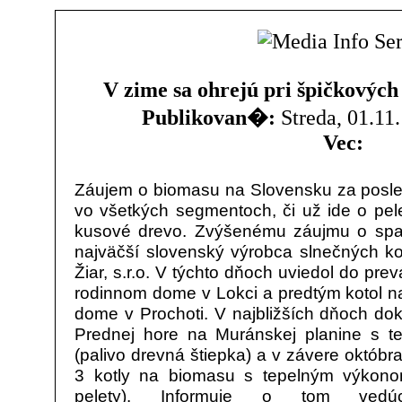
V zime sa ohrejú pri špičkových
Publikovan�:
Streda, 01.11.
Vec:
Záujem o biomasu na Slovensku za posled
vo všetkých segmentoch, či už ide o pele
kusové drevo. Zvýšenému záujmu o spaľ
najväčší slovenský výrobca slnečných
Žiar, s.r.o. V týchto dňoch uviedol do pr
rodinnom dome v Lokci a predtým kotol n
dome v Prochoti. V najbližších dňoch do
Prednej hore na Muránskej planine s 
(palivo drevná štiepka) a v závere októbr
3 kotly na biomasu s tepelným výkono
pelety). Informuje o tom vedú