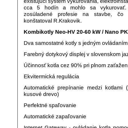
existujúci systém vykurovania, elektroinšt
cca 5 hodín a mohlo sa vykurovať.
zosúladené profesie na stavbe, čo sa
konštatoval R.Krakovik.
Kombikotly Neo-HV 20-60 kW / Nano PK
Dva samostatné kotly s jedným ovládaním
Farebný dotykový displej v slovenskom ja
Účinnosť kotla cez 90% pri plnom zaťažen
Ekvitermická regulácia
Automatické prepínanie medzi kotlami (
kusové drevo)
Perfektné spaľovanie
Automatické zapaľovanie
Internet Gateway - ovládanie kotla pomo