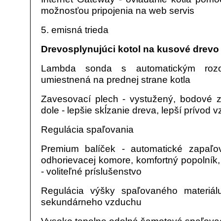
možnosťou pripojenia na web servis
5. emisná trieda
Drevosplynujúci kotol na kusové drev
Lambda sonda s automatickým rozoz
umiestnená na prednej strane kotla
Zavesovací plech - vystužený, bodové 
dole - lepšie skĺzanie dreva, lepší prívod
Regulácia spaľovania
Premium balíček - automatické zapaľo
odhorievacej komore, komfortný popolník,
- voliteľné príslušenstvo
Regulácia výšky spaľovaného materiál
sekundárneho vzduchu
Vysoko tepelne odolná šamotová spaľova