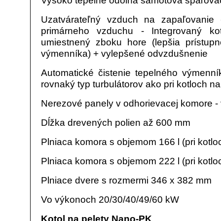
Uzatvárateľný vzduch na zapaľovanie 
primárneho vzduchu - Integrovaný kot
umiestnený zboku hore (lepšia prístupn
výmenníka) + vylepšené odvzdušnenie
Automatické čistenie tepelného výmenníka
rovnaký typ turbulátorov ako pri kotloch na
Nerezové panely v odhorievacej komore - v
Dĺžka drevených polien až 600 mm
Plniaca komora s objemom 166 l (pri kotlo
Plniaca komora s objemom 222 l (pri kotl
Plniace dvere s rozmermi 346 x 382 mm
Vo výkonoch 20/30/40/49/60 kW
Kotol na pelety Nano-PK