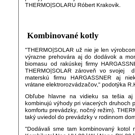
THERMO|SOLARU Róbert Krakovik.
Kombinované kotly
"THERMO|SOLAR už nie je len výrobcom 
výrazne prehovára aj do dodávok a mon
biomasu od rakúskej firmy HARGASSNE
THERMO|SOLAR zároveň vo svojej div
materskú firmu HARGASSNER aj niekto
vrátane elektrorozvádzačov," podotýka R.
Obľube hlavne na vidieku sa tešia aj 
kombinujú výhody pri viacerých druhoch p
komfortu prevádzky, nočný režim). TH
taký uviedol do prevádzky v rodinnom dom
"Dodávali sme tam kombinovaný kotol n