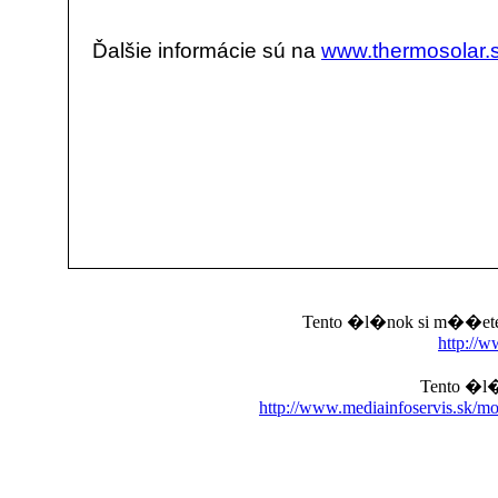
Ďalšie informácie sú na
www.thermosolar.
Tento �l�nok si m��ete 
http://w
Tento �l�
http://www.mediainfoservis.sk/