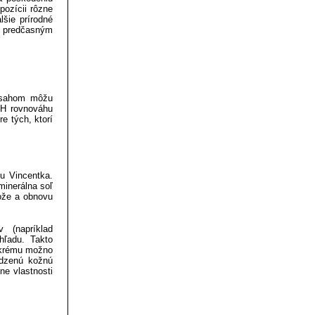
pozícii rôzne
šie prírodné
a predčasným
obsahom môžu
pH rovnováhu
e tých, ktorí
u Vincentka.
minerálna soľ
kože a obnovu
 (napríklad
hľadu. Takto
u krému možno
odzenú kožnú
ne vlastnosti