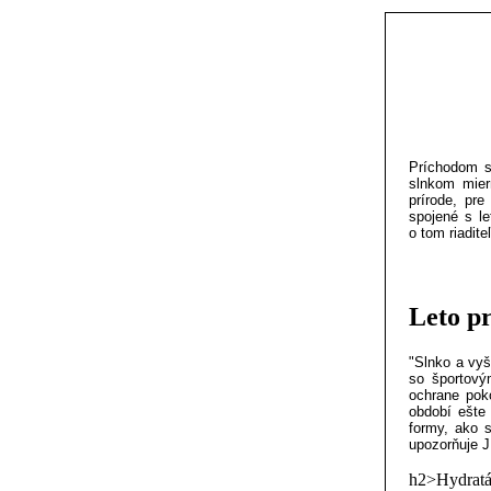
Príchodom sl
slnkom mier
prírode, pre
spojené s le
o tom riadit
Leto pr
"Slnko a vyš
so športovým
ochrane pok
období ešte
formy, ako s
upozorňuje 
h2>
Hydratác