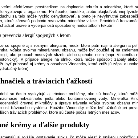
 veľmi efektívnym prostriedkom na doplnenie tekutín a minerálov, ktoré sa
o vyplavujú z organizmu. Pri športe, turistike, alebo akejkoľvek inej fyzicke
duchu sa telo môže rýchlo dehydratovať, a preto je nevyhnutné zabezpeči
ín, ktoré zároveň podporia rovnováhu minerálov v tele. Pravidelná konzumá
chádzať únave a vyčerpanosti spôsobenej nedostatkom tekutín.
a prevencia alergií spojených s letom
e sú spojené aj s rôznymi alergiami, medzi ktoré patrí najmä alergia na peľ
ntka, vďaka svojmu minerálnemu obsahu, môže byť použitá aj na zmierneni
ergií, ako je opuch nosových slizníc alebo upchatie nosa (napr. Vincentka
potonický). V prípade alergie na slnko, ktorá môže spôsobiť zápaly alebo
u byť prínosné aj krémy s obsahom Vincentky, ktoré znižujú zápal a upok
ydratačný krém).
hnačiek a tráviacich ťažkostí
dobí sa často vyskytujú aj tráviace problémy, ako sú hnačky, ktoré môž
nzumácie nekvalitného jedla alebo kontaminovanej vody. Minerálka Vi
egenerácii črevnej mikroflóry a úprave trávenia vďaka svojmu obsahu min
nnosť tráviaceho systému. Použitie Vincentky môže byť užitočné pri preve
lších tráviacich problémov, ktoré sú časté počas letných mesiacov.
né krémy a ďalšie produkty
namenajú aj vyššie vystavenie slnku, čo môže viesť k spáleniu pokožky 