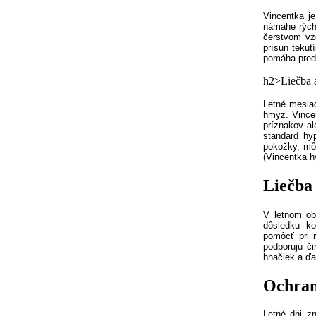
Vincentka je
námahe rýchl
čerstvom vz
prísun tekut
pomáha pred
h2>
Liečba 
Letné mesiac
hmyz. Vince
príznakov al
standard hy
pokožky, môž
(Vincentka h
Liečba 
V letnom ob
dôsledku ko
pomôcť pri r
podporujú či
hnačiek a ďa
Ochran
Letné dni z