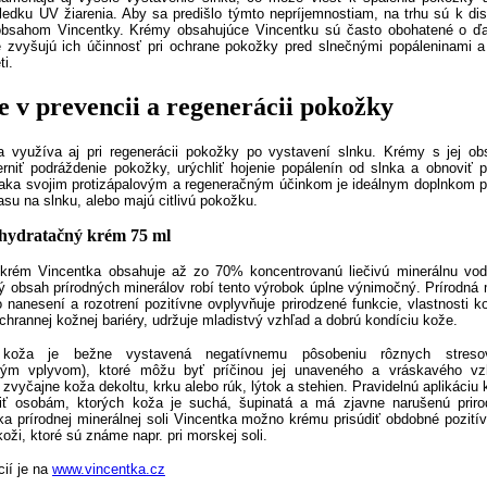
ledku UV žiarenia. Aby sa predišlo týmto nepríjemnostiam, na trhu sú k dis
obsahom Vincentky. Krémy obsahujúce Vincentku sú často obohatené o ďal
ré zvyšujú ich účinnosť pri ochrane pokožky pred slnečnými popáleninami 
ti.
e v prevencii a regenerácii pokožky
a využíva aj pri regenerácii pokožky po vystavení slnku. Krémy s jej 
rniť podráždenie pokožky, urýchliť hojenie popálenín od slnka a obnoviť 
ka svojim protizápalovým a regeneračným účinkom je ideálnym doplnkom pr
času na slnku, alebo majú citlivú pokožku.
hydratačný krém 75 ml
krém Vincentka obsahuje až zo 70% koncentrovanú liečivú minerálnu vod
 obsah prírodných minerálov robí tento výrobok úplne výnimočný. Prírodná 
 nanesení a rozotrení pozitívne ovplyvňuje prirodzené funkcie, vlastnosti 
ochrannej kožnej bariéry, udržuje mladistvý vzhľad a dobrú kondíciu kože.
koža je bežne vystavená negatívnemu pôsobeniu rôznych stresov
ným vplyvom), ktoré môžu byť príčinou jej unaveného a vráskavého vz
 zvyčajne koža dekoltu, krku alebo rúk, lýtok a stehien. Pravidelnú aplikáci
čiť osobám, ktorých koža je suchá, šupinatá a má zjavne narušenú prir
ka prírodnej minerálnej soli Vincentka možno krému prisúdiť obdobné pozitív
oži, ktoré sú známe napr. pri morskej soli.
cií je na
www.vincentka.cz