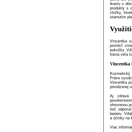
tkanív v dôs
produkty s 
zložky, kto
starnutím ple
Využiti
Vincentka s
pomôcť zmie
pokožky. Vďa
trávia veľa 
Vincentka 
Kozmetický 
Práve vysoký
Vincentka po
prirodzenej 
Aj zdravá 
poveternost
ohrozenou je
tiež odporu
bariéru. Vďa
a účinky na k
Viac informá