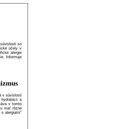
súvislosti so
ické účely v
fické alergie
ie. Informuje
nizmus
 v súvislosti
 hydratácii a
táva v tomto
žu mať rôzne
 s alergiami"