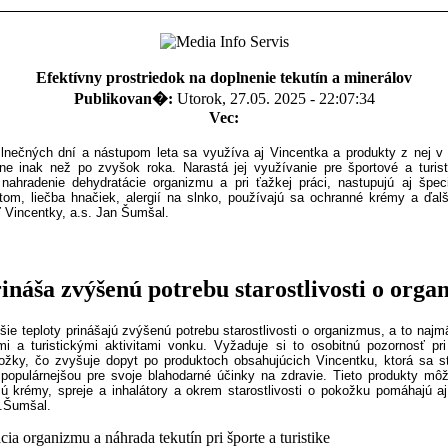
Efektívny prostriedok na doplnenie tekutín a minerálov
Publikovan�:
Utorok, 27.05. 2025 - 22:07:34
Vec:
nečných dní a nástupom leta sa využíva aj Vincentka a produkty z nej v 
ne inak než po zvyšok roka. Narastá jej využívanie pre športové a turist
 nahradenie dehydratácie organizmu a pri ťažkej práci, nastupujú aj špeci
tom, liečba hnačiek, alergií na slnko, používajú sa ochranné krémy a ďalš
eľ Vincentky, a.s. Jan Šumšal.
ináša zvýšenú potrebu starostlivosti o orga
šie teploty prinášajú zvýšenú potrebu starostlivosti o organizmus, a to najmä
i a turistickými aktivitami vonku. Vyžaduje si to osobitnú pozornosť pri
ožky, čo zvyšuje dopyt po produktoch obsahujúcich Vincentku, ktorá sa s
 populárnejšou pre svoje blahodarné účinky na zdravie. Tieto produkty mô
ú krémy, spreje a inhalátory a okrem starostlivosti o pokožku pomáhajú aj
J.Šumšal.
ia organizmu a náhrada tekutín pri športe a turistike