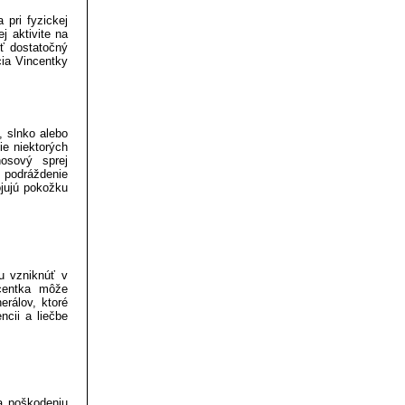
 pri fyzickej
j aktivite na
ť dostatočný
cia Vincentky
, slnko alebo
e niektorých
 nosový sprej
 podráždenie
ojujú pokožku
u vzniknúť v
ncentka môže
erálov, ktoré
ncii a liečbe
a poškodeniu