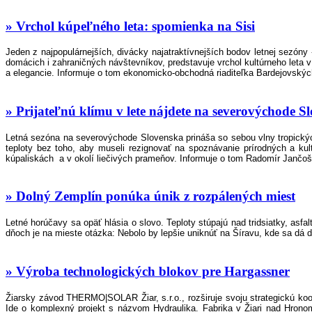
» Vrchol kúpeľného leta: spomienka na Sisi
Jeden z najpopulárnejších, divácky najatraktívnejších bodov letnej sezó
domácich i zahraničných návštevníkov, predstavuje vrchol kultúrneho leta v
a elegancie. Informuje o tom ekonomicko-obchodná riaditeľka Bardejovský
» Prijateľnú klímu v lete nájdete na severovýchode S
Letná sezóna na severovýchode Slovenska prináša so sebou vlny tropickýc
teploty bez toho, aby museli rezignovať na spoznávanie prírodných a kult
kúpaliskách a v okolí liečivých prameňov. Informuje o tom Radomír Jančošek
» Dolný Zemplín ponúka únik z rozpálených miest
Letné horúčavy sa opäť hlásia o slovo. Teploty stúpajú nad tridsiatky, asf
dňoch je na mieste otázka: Nebolo by lepšie uniknúť na Šíravu, kde sa dá d
» Výroba technologických blokov pre Hargassner
Žiarsky závod THERMO|SOLAR Žiar, s.r.o., rozširuje svoju strategickú koo
Ide o komplexný projekt s názvom Hydraulika. Fabrika v Žiari nad Hrono