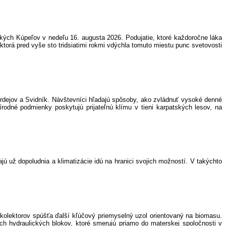
kých Kúpeľov v nedeľu 16. augusta 2026. Podujatie, ktoré každoročne láka
ktorá pred vyše sto tridsiatimi rokmi vdýchla tomuto miestu punc svetovosti
rdejov a Svidník. Návštevníci hľadajú spôsoby, ako zvládnuť vysoké denné
írodné podmienky poskytujú prijateľnú klímu v tieni karpatských lesov, na
jú už dopoludnia a klimatizácie idú na hranici svojich možností. V takýchto
 kolektorov spúšťa ďalší kľúčový priemyselný uzol orientovaný na biomasu.
h hydraulických blokov, ktoré smerujú priamo do materskej spoločnosti v