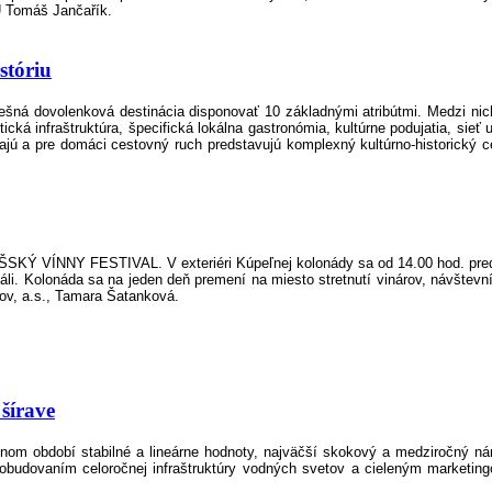
 Tomáš Jančařík.
stóriu
 dovolenková destinácia disponovať 10 základnými atribútmi. Medzi nich pat
istická infraštruktúra, špecifická lokálna gastronómia, kultúrne podujatia, si
pĺňajú a pre domáci cestovný ruch predstavujú komplexný kultúrno-historický
 VÍNNY FESTIVAL. V exteriéri Kúpeľnej kolonády sa od 14.00 hod. predstaví
i. Kolonáda sa na jeden deň premení na miesto stretnutí vinárov, návštevník
ov, a.s., Tamara Šatanková.
šírave
nom období stabilné a lineárne hodnoty, najväčší skokový a medziročný nár
budovaním celoročnej infraštruktúry vodných svetov a cieleným marketin