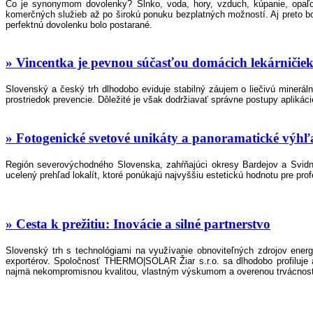
Čo je synonymom dovolenky? Slnko, voda, hory, vzduch, kúpanie, opaľova
komerčných služieb až po širokú ponuku bezplatných možností. Aj preto bol
perfektnú dovolenku bolo postarané.
» Vincentka je pevnou súčasťou domácich lekárničie
Slovenský a český trh dlhodobo eviduje stabilný záujem o liečivú minerá
prostriedok prevencie. Dôležité je však dodržiavať správne postupy aplikác
» Fotogenické svetové unikáty a panoramatické výh
Región severovýchodného Slovenska, zahŕňajúci okresy Bardejov a Svidní
ucelený prehľad lokalít, ktoré ponúkajú najvyššiu estetickú hodnotu pre p
» Cesta k prežitiu: Inovácie a silné partnerstvo
Slovenský trh s technológiami na využívanie obnoviteľných zdrojov ener
exportérov. Spoločnosť THERMO|SOLAR Žiar s.r.o. sa dlhodobo profiluje
najmä nekompromisnou kvalitou, vlastným výskumom a overenou trvácnosťou