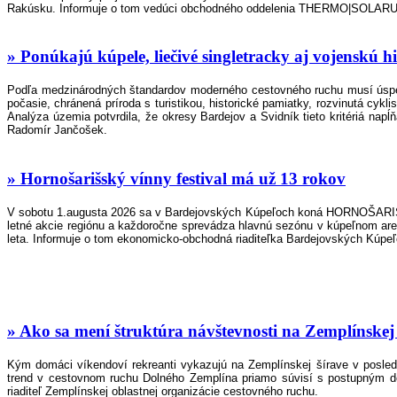
Rakúsku. Informuje o tom vedúci obchodného oddelenia THERMO|SOLARU
» Ponúkajú kúpele, liečivé singletracky aj vojenskú hi
Podľa medzinárodných štandardov moderného cestovného ruchu musí úspešná
počasie, chránená príroda s turistikou, historické pamiatky, rozvinutá cykl
Analýza územia potvrdila, že okresy Bardejov a Svidník tieto kritériá na
Radomír Jančošek.
» Hornošarišský vínny festival má už 13 rokov
V sobotu 1.augusta 2026 sa v Bardejovských Kúpeľoch koná HORNOŠARIŠSKÝ
letné akcie regiónu a každoročne sprevádza hlavnú sezónu v kúpeľnom areál
leta. Informuje o tom ekonomicko-obchodná riaditeľka Bardejovských Kúpeľ
» Ako sa mení štruktúra návštevnosti na Zemplínskej 
Kým domáci víkendoví rekreanti vykazujú na Zemplínskej šírave v posled
trend v cestovnom ruchu Dolného Zemplína priamo súvisí s postupným do
riaditeľ Zemplínskej oblastnej organizácie cestovného ruchu.