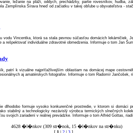
nie, ležanie na pláži, oddych, prechádzky, partie rovesníkov, hudba, zá
a Zemplínska Šírava hneď od začiatku v takej obľube u obyvateľstva - stačil
k
lnu vodu Vincentka, ktorá sa stala pevnou súčasťou domácich lekárničiek.
ie a rešpektovať individuálne zdravotné obmedzenia. Informuje o tom Jan Šumša
ľady
k, patrí k vizuálne najpríťažlivejším oblastiam na domácej mape cestovné
rofesionálnych aj amatérskych fotografov. Informuje o tom Radomír Jančošek, 
gie dlhodobo formuje vysoko konkurenčné prostredie, v ktorom si domáci 
 ako stabilný a technologicky nezávislý výrobca termických slnečných kol
 svojich zariadení v reálnej prevádzke. Informuje o tom Alfréd Gottas, ri
4628 �l�nkov (309 str�nok, 15 �l�nkov na str�nku)
[
1
|
2
|
3
]