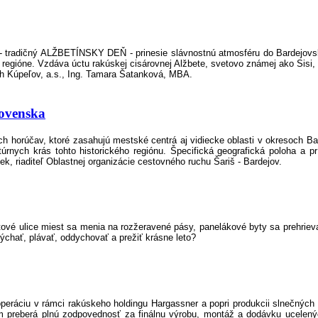
ny - tradičný ALŽBETÍNSKY DEŇ - prinesie slávnostnú atmosféru do Bardejovs
 regióne. Vzdáva úctu rakúskej cisárovnej Alžbete, svetovo známej ako Sisi, 
ch Kúpeľov, a.s., Ing. Tamara Šatanková, MBA.
lovenska
h horúčav, ktoré zasahujú mestské centrá aj vidiecke oblasti v okresoch Ba
úrnych krás tohto historického regiónu. Špecifická geografická poloha a pr
, riaditeľ Oblastnej organizácie cestovného ruchu Šariš - Bardejov.
altové ulice miest sa menia na rozžeravené pásy, panelákové byty sa prehrieva
ýchať, plávať, oddychovať a prežiť krásne leto?
peráciu v rámci rakúskeho holdingu Hargassner a popri produkcii slnečných
m preberá plnú zodpovednosť za finálnu výrobu, montáž a dodávku ucelenýc