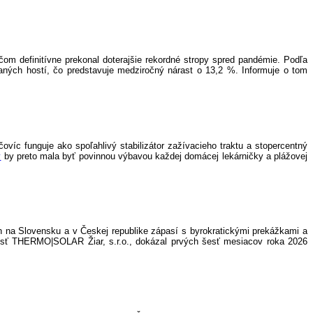
čom definitívne prekonal doterajšie rekordné stropy spred pandémie. Podľa
aných hostí, čo predstavuje medziročný nárast o 13,2 %. Informuje o tom
ovíc funguje ako spoľahlivý stabilizátor zažívacieho traktu a stopercentný
y
by preto mala byť povinnou výbavou každej domácej lekárničky a plážovej
h na Slovensku a v Českej republike zápasí s byrokratickými prekážkami a
osť THERMO|SOLAR Žiar, s.r.o., dokázal prvých šesť mesiacov roka 2026