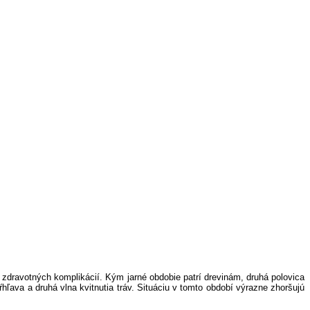
u zdravotných komplikácií. Kým jarné obdobie patrí drevinám, druhá polovica
ľava a druhá vlna kvitnutia tráv. Situáciu v tomto období výrazne zhoršujú