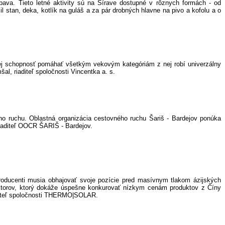
bava. Tieto letné aktivity sú na Šírave dostupné v rôznych formách - od
 stan, deka, kotlík na guláš a za pár drobných hlavne na pivo a kofolu a o
 Jej schopnosť pomáhať všetkým vekovým kategóriám z nej robí univerzálny
l, riaditeľ spoločnosti Vincentka a. s.
ho ruchu. Oblastná organizácia cestovného ruchu Šariš - Bardejov ponúka
riaditeľ OOCR ŠARIŠ - Bardejov.
producenti musia obhajovať svoje pozície pred masívnym tlakom ázijských
ektorov, ktorý dokáže úspešne konkurovať nízkym cenám produktov z Číny
aditeľ spoločnosti THERMO|SOLAR.