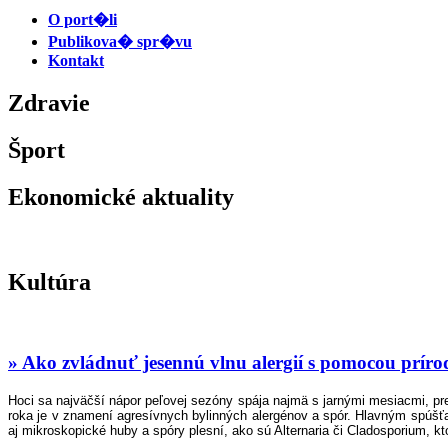
O port�li
Publikova� spr�vu
Kontakt
Zdravie
Šport
Ekonomické aktuality
Kultúra
» Ako zvládnuť jesennú vlnu alergií s pomocou príro
Hoci sa najväčší nápor peľovej sezóny spája najmä s jarnými mesiacmi, prel
roka je v znamení agresívnych bylinných alergénov a spór. Hlavným spúšťač
aj mikroskopické huby a spóry plesní, ako sú Alternaria či Cladosporium, 