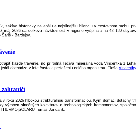
 zažíva historicky najlepšiu a najsilnejšiu bilanciu v cestovnom ruchu, pri
 až máj 2026 sa celková návštevnosť v regióne vyšplhala na 42 180 ubytov
Šariš - Bardejov.
ávenie
rápiť každé trávenie, no prírodná liečivá minerálna voda Vincentka z Luhač
 jedál dochádza v lete často k preťaženiu celého organizmu. Fľaša
Vincentk
zahraničí
a v roku 2026 hlbokou štrukturálnou transformáciou. Kým domáci dotačný tr
y výrobca slnečných kolektorov a technologických komponentov, spoločn
enia THERMO|SOLARU Tomáš Jančařík.
6