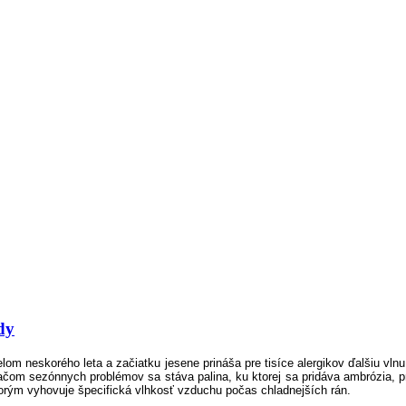
dy
om neskorého leta a začiatku jesene prináša pre tisíce alergikov ďalšiu vln
om sezónnych problémov sa stáva palina, ku ktorej sa pridáva ambrózia, pŕh
ktorým vyhovuje špecifická vlhkosť vzduchu počas chladnejších rán.