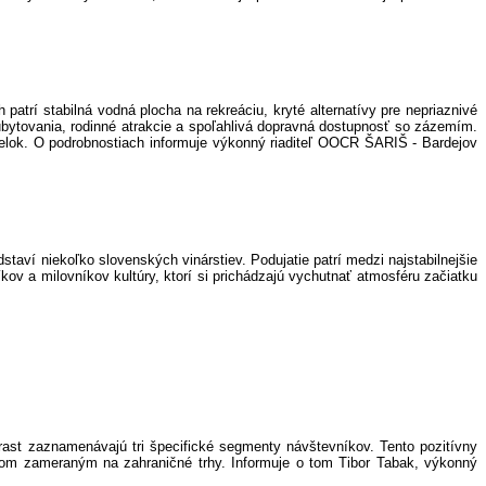
rí stabilná vodná plocha na rekreáciu, kryté alternatívy pre nepriaznivé
eť ubytovania, rodinné atrakcie a spoľahlivá dopravná dostupnosť so zázemím.
 celok. O podrobnostiach informuje výkonný riaditeľ OOCR ŠARIŠ - Bardejov
 niekoľko slovenských vinárstiev. Podujatie patrí medzi najstabilnejšie
ov a milovníkov kultúry, ktorí si prichádzajú vychutnať atmosféru začiatku
ast zaznamenávajú tri špecifické segmenty návštevníkov. Tento pozitívny
gom zameraným na zahraničné trhy. Informuje o tom Tibor Tabak, výkonný