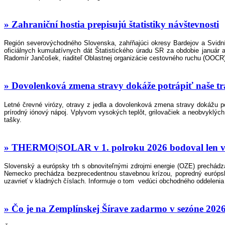
» Zahraniční hostia prepisujú štatistiky návštevnosti
Región severovýchodného Slovenska, zahŕňajúci okresy Bardejov a Svidník,
oficiálnych kumulatívnych dát Štatistického úradu SR za obdobie január
Radomír Jančošek, riaditeľ Oblastnej organizácie cestovného ruchu (OOCR) 
» Dovolenková zmena stravy dokáže potrápiť naše tr
Letné črevné virózy, otravy z jedla a dovolenková zmena stravy dokážu pot
prírodný iónový nápoj. Vplyvom vysokých teplôt, grilovačiek a neobvyklých
tašky.
» THERMO|SOLAR v 1. polroku 2026 bodoval len v 
Slovenský a európsky trh s obnoviteľnými zdrojmi energie (OZE) prechádz
Nemecko prechádza bezprecedentnou stavebnou krízou, popredný európsk
uzavrieť v kladných číslach. Informuje o tom vedúci obchodného oddel
» Čo je na Zemplínskej Šírave zadarmo v sezóne 202