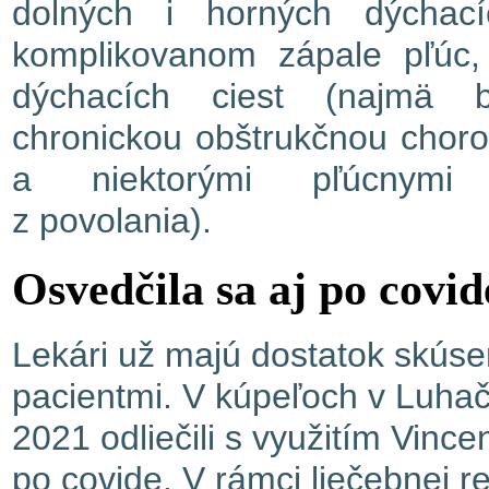
dolných i horných dýchac
komplikovanom zápale pľúc,
dýchacích ciest (najmä b
chronickou obštrukčnou choro
a niektorými pľúcnymi 
z povolania).
Osvedčila sa aj po covid
Lekári už majú dostatok skúse
pacientmi. V kúpeľoch v Luhač
2021 odliečili s využitím Vince
po covide. V rámci liečebnej r