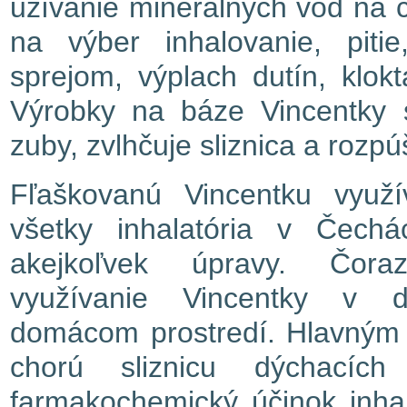
užívanie minerálnych vôd na če
na výber inhalovanie, piti
sprejom, výplach dutín, klok
Výrobky na báze Vincentky s
zuby, zvlhčuje sliznica a rozpú
Fľaškovanú Vincentku využí
všetky inhalatória v Čec
akejkoľvek úpravy. Čora
využívanie Vincentky v d
domácom prostredí. Hlavným č
chorú sliznicu dýchacíc
farmakochemický účinok inha