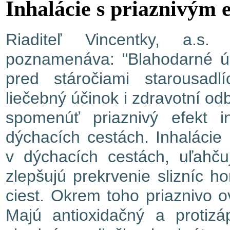
Inhalácie s priaznivým 
Riaditeľ Vincentky, a.
poznamenáva: "Blahodarné úč
pred stáročiami starousadlí
liečebný účinok i zdravotní od
spomenúť priaznivý efekt i
dýchacích cestách. Inhalácie
v dýchacích cestách, uľahčuj
zlepšujú prekrvenie slizníc h
ciest. Okrem toho priaznivo ov
Majú antioxidačný a protizáp