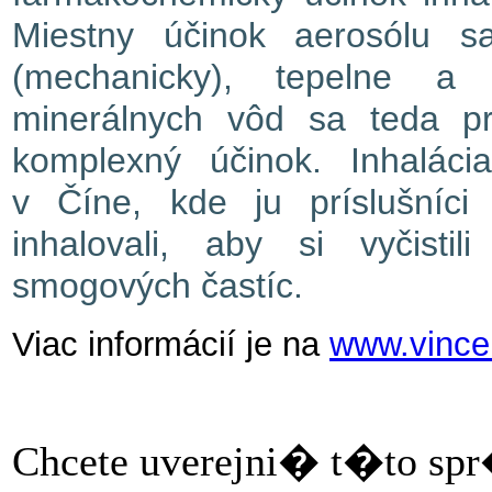
Miestny účinok aerosólu sa
(mechanicky), tepelne a o
minerálnych vôd sa teda pr
komplexný účinok. Inhalác
v Číne, kde ju príslušníci 
inhalovali, aby si vyčisti
smogových častíc.
Viac informácií je na
www.vince
Chcete uverejni� t�to sp