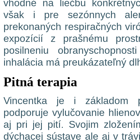
vhodné na liečbu konkrétnyc
však i pre sezónnych aler
prekonaných respiračných vir
expozícií z prašnému prost
posilneniu obranyschopnos
inhalácia má preukázateľný dlh
Pitná terapia
Vincentka je i základom p
podporuje vylučovanie hlienov
aj pri jej pití. Svojim zložen
dýchacej sústave ale aj v trávi