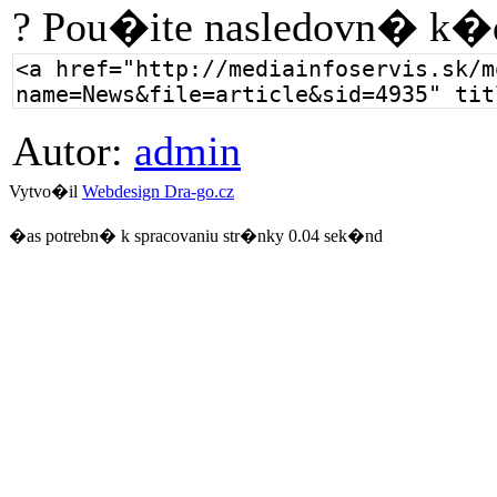
? Pou�ite nasledovn� k�
Autor:
admin
Vytvo�il
Webdesign Dra-go.cz
�as potrebn� k spracovaniu str�nky 0.04 sek�nd