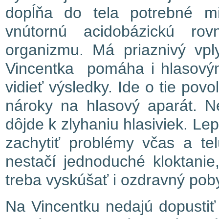
dopĺňa do tela potrebné mi
vnútornú acidobázickú rov
organizmu. Má priaznivý vpl
Vincentka pomáha i hlasovým
vidieť výsledky. Ide o tie pov
nároky na hlasový aparát. 
dôjde k zlyhaniu hlasiviek. Le
zachytiť problémy včas a te
nestačí jednoduché kloktanie, 
treba vyskúšať i ozdravný poby
Na Vincentku nedajú dopustiť 