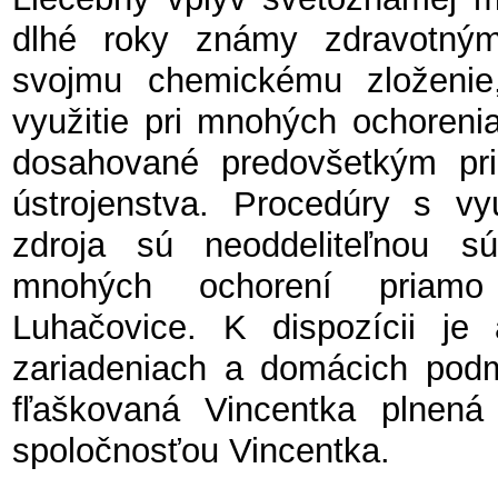
dlhé roky známy zdravotný
svojmu chemickému zložen
využitie pri mnohých ochoreni
dosahované predovšetkým pri
ústrojenstva. Procedúry s vyu
zdroja sú neoddeliteľnou s
mnohých ochorení priamo
Luhačovice. K dispozícii je 
zariadeniach a domácich podm
fľaškovaná Vincentka plnená
spoločnosťou Vincentka.