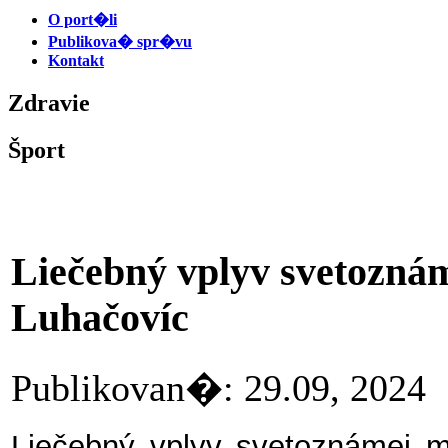
O port�li
Publikova� spr�vu
Kontakt
Zdravie
Šport
Liečebný vplyv svetoznám
Luhačovíc
Publikovan�: 29.09, 20
Liečebný vplyv svetoznámej mi